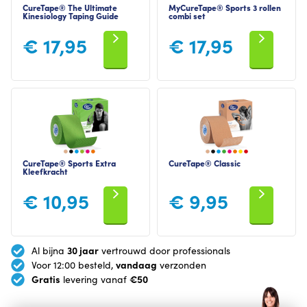
CureTape® The Ultimate
MyCureTape® Sports 3 rollen
Kinesiology Taping Guide
combi set
€
17,95
€
17,95
CureTape® Sports Extra
CureTape® Classic
Kleefkracht
€
10,95
€
9,95
30 jaar
Al bijna
vertrouwd door professionals
vandaag
Voor 12:00 besteld,
verzonden
Gratis
€50
levering vanaf