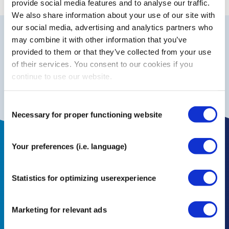
provide social media features and to analyse our traffic.
We also share information about your use of our site with
our social media, advertising and analytics partners who
may combine it with other information that you’ve
Waarom kiezen voor CureTape?
provided to them or that they’ve collected from your use
nummer 1
De
keuze van professionals
of their services. You consent to our cookies if you
Huidvriendelijk
en latexvrij
continue to use our website.
fabrikant
U bestelt rechtstreeks bij de
.
Consent
Necessary for proper functioning website
Selection
Your preferences (i.e. language)
Volg ons online en blijf op de hoogte
Statistics for optimizing userexperience
Marketing for relevant ads
Aanmelden voor nieuwsbrief