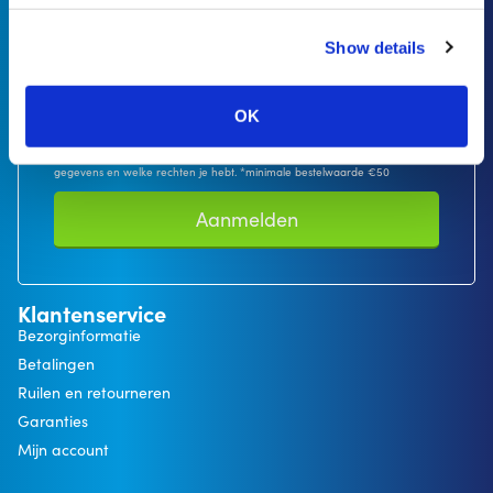
Ontvang 10% korting op je eerste bestelling*
Show details
OK
In onze privacyverklaring kun je lezen hoe we omgaan met persoonlijke
gegevens en welke rechten je hebt. *minimale bestelwaarde €50
Aanmelden
Klantenservice
Bezorginformatie
Betalingen
Ruilen en retourneren
Garanties
Mijn account