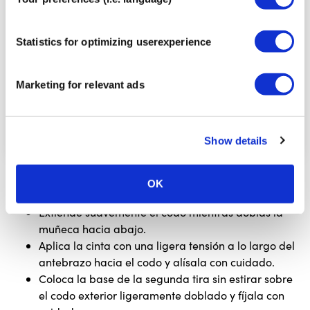
Statistics for optimizing userexperience
Marketing for relevant ads
Show details
Coloca el ancla de la primera tira en el dorso de la
OK
mano sin estirar, manteniendo la muñeca relajada.
Extiende suavemente el codo mientras doblas la
muñeca hacia abajo.
Aplica la cinta con una ligera tensión a lo largo del
antebrazo hacia el codo y alísala con cuidado.
Coloca la base de la segunda tira sin estirar sobre
el codo exterior ligeramente doblado y fíjala con