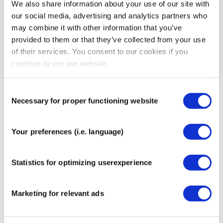
We also share information about your use of our site with
our social media, advertising and analytics partners who
may combine it with other information that you’ve
provided to them or that they’ve collected from your use
of their services. You consent to our cookies if you
continue to use our website.
Consent
Plaats de basis van de strook ongeveer 10 cm
Necessary for proper functioning website
Selection
onder de knieschijf zonder rek.
Houd het anker op zijn plaats, buig uw knie licht
(alsof u opstaat uit een stoel) en breng de tape met
Your preferences (i.e. language)
volledige spanning aan over de pees en over de
knieschijf.
Statistics for optimizing userexperience
Zodra je de bovenrand van de knieschijf bereikt,
verminder je de spanning en strek je het been
langzaam terwijl je de tape met lichte rek omhoog
Marketing for relevant ads
langs het bovenbeen leidt.
Wrijf stevig over de tape om de lijm te activeren.