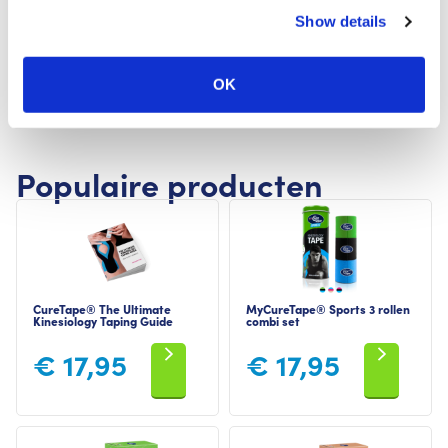
Deze tapemethode helpt om de kniepees te ontlasten.
Show details
Direct na het aanleggen kan het voelen alsof je knie niet
helemaal kan buigen. Meestal verdwijnt dat strakke
gevoel na een korte gewenningsperiode.
OK
Populaire producten
CureTape® The Ultimate
MyCureTape® Sports 3 rollen
Kinesiology Taping Guide
combi set
€
17,95
€
17,95