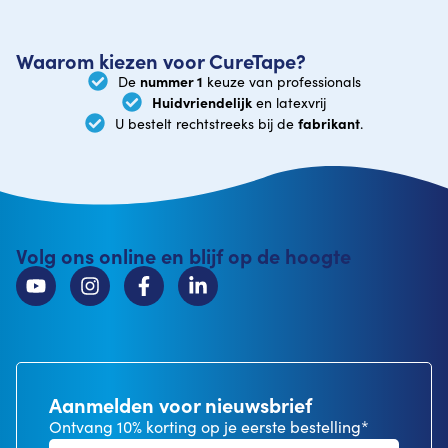
Waarom kiezen voor CureTape?
nummer 1
De
keuze van professionals
Huidvriendelijk
en latexvrij
fabrikant
U bestelt rechtstreeks bij de
.
Volg ons online en blijf op de hoogte
Aanmelden voor nieuwsbrief
Ontvang 10% korting op je eerste bestelling*