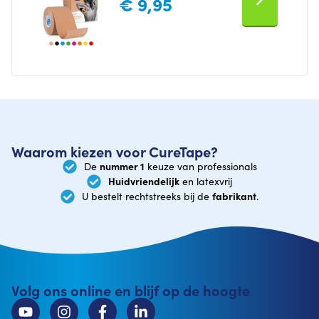
€
9,95
Waarom kiezen voor CureTape?
nummer 1
De
keuze van professionals
Huidvriendelijk
en latexvrij
fabrikant
U bestelt rechtstreeks bij de
.
Volg ons online en blijf op de hoogte