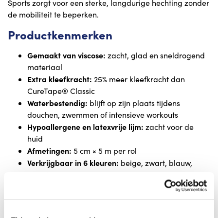
Sports zorgt voor een sterke, langdurige hechting zonder
de mobiliteit te beperken.
Productkenmerken
Gemaakt van viscose:
zacht, glad en sneldrogend
materiaal
Extra kleefkracht:
25% meer kleefkracht dan
CureTape® Classic
Waterbestendig:
blijft op zijn plaats tijdens
douchen, zwemmen of intensieve workouts
Hypoallergene en latexvrije lijm:
zacht voor de
huid
Afmetingen:
5 cm × 5 m per rol
Verkrijgbaar in 6 kleuren:
beige, zwart, blauw,
roze, limoen groen en oranje
Elasticiteit:
130-140%, komt overeen met de
natuurlijke rek van de menselijke huid
Meer informatie