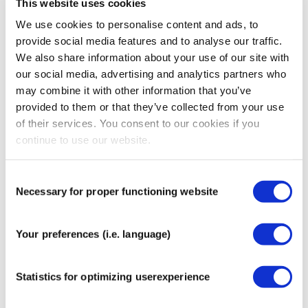
This website uses cookies
Maat
5 cm x 5 m
We use cookies to personalise content and ads, to
Inhoud
1 rol
provide social media features and to analyse our traffic.
We also share information about your use of our site with
ISO 9001:2015
Ja
our social media, advertising and analytics partners who
ISO 13485:2016
Ja
may combine it with other information that you’ve
provided to them or that they’ve collected from your use
ISO 14001:2015
Ja
of their services. You consent to our cookies if you
MDR 2017/745
Ja
continue to use our website.
Consent
Aanbevolen voor jou
Necessary for proper functioning website
Selection
CureTape® Giant – Sports
€
59,95
Your preferences (i.e. language)
Statistics for optimizing userexperience