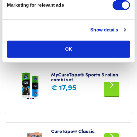
Marketing for relevant ads
MyCureTape® Sports Pre-Cut
(36 stuks)
€
19,95
Show details
OK
MyCureTape® Sports 3 rollen
combi set
€
17,95
CureTape® Classic