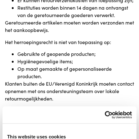
Er kunnen retourverzendkosten van toepassing zijn;
Restituties worden binnen 14 dagen na ontvangst
van de geretourneerde goederen verwerkt.
Geretourneerde artikelen moeten worden verzonden met
het aankoopbewijs.
Het herroepingsrecht is niet van toepassing op:
Gebruikte of geopende producten;
Hygiënegevoelige items;
Op maat gemaakte of gepersonaliseerde
producten.
Klanten buiten de EU/Verenigd Koninkrijk moeten contact
opnemen met ons ondersteuningsteam over lokale
retourmogelijkheden.
7. Garantie & kwaliteit
Alle producten die via CureTape.com worden gekocht,
worden geleverd met wettelijke garantierechten.
This website uses cookies