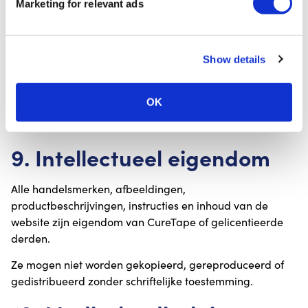
Marketing for relevant ads
Indirecte, incidentele of gevolgschade;
Misbruik van producten;
Informatie gebruikt voor zelftaping zonder
professioneel toezicht;
Show details
Technische fouten van derden (vervoerders,
betalingsproviders, hostingdiensten).
OK
Niets in deze voorwaarden sluit aansprakelijkheid uit
wanneer een dergelijke uitsluiting bij wet verboden is.
9. Intellectueel eigendom
Alle handelsmerken, afbeeldingen,
productbeschrijvingen, instructies en inhoud van de
website zijn eigendom van CureTape of gelicentieerde
derden.
Ze mogen niet worden gekopieerd, gereproduceerd of
gedistribueerd zonder schriftelijke toestemming.