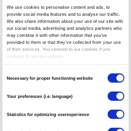
We garanderen dat onze producten:
We use cookies to personalise content and ads, to
provide social media features and to analyse our traffic.
Voldoen aan de specificaties op de website;
We also share information about your use of our site with
Zijn geschikt voor normaal gebruik;
our social media, advertising and analytics partners who
op het moment van levering vrij zijn van
may combine it with other information that you’ve
fabricagefouten.
provided to them or that they’ve collected from your use
Als je een defect of beschadigd product ontvangt, neem
of their services. You consent to our cookies if you
dan onmiddellijk contact met ons op via
continue to use our website.
info@curetape.com
voor vervanging of terugbetaling.
Onjuist, onjuist of ongeoorloofd gebruik van het product
Consent
Necessary for proper functioning website
maakt de garantie ongeldig.
Selection
8. Beperking van
Your preferences (i.e. language)
aansprakelijkheid
Statistics for optimizing userexperience
Voor zover wettelijk toegestaan is CureTape niet
verantwoordelijk voor: