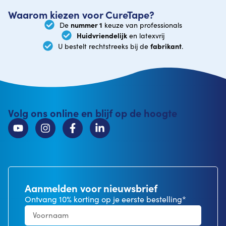
Waarom kiezen voor CureTape?
nummer 1
De
keuze van professionals
Huidvriendelijk
en latexvrij
fabrikant
U bestelt rechtstreeks bij de
.
Volg ons online en blijf op de hoogte
Aanmelden voor nieuwsbrief
Ontvang 10% korting op je eerste bestelling*