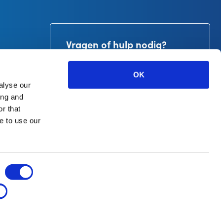
Vragen of hulp nodig?
+31-53-4781900
info@curetape.com
OK
alyse our
B.V.
ing and
r that
e to use our