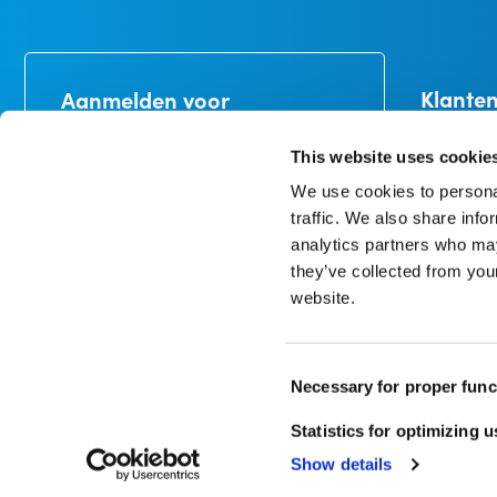
Klanten
Aanmelden voor
nieuwsbrief
Bezorginf
Ontvang 10% korting op je eerste
Betalinge
This website uses cookie
bestelling*
Ruilen en 
We use cookies to personal
Garanties
traffic. We also share info
Mijn acco
analytics partners who may
they’ve collected from you
website.
In onze privacyverklaring kun je lezen hoe we omgaan
met persoonlijke gegevens en welke rechten je hebt.
*minimale bestelwaarde €50
Consent
Aanmelden
Necessary for proper func
Selection
Statistics for optimizing 
© Copyright 1998 – 2026 CureTape
Show details
Disclaimer
Privacybeleid