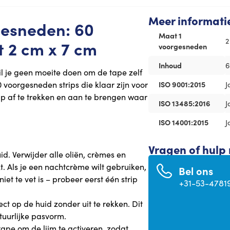
Meer informati
gesneden: 60
Maat 1
2
 2 cm x 7 cm
voorgesneden
Inhoud
6
il je geen moeite doen om de tape zelf
voorgesneden strips die klaar zijn voor
ISO 9001:2015
J
ip af te trekken en aan te brengen waar
ISO 13485:2016
J
ISO 14001:2015
J
Vragen of hulp
d. Verwijder alle oliën, crèmes en
 Als je een nachtcrème wilt gebruiken,
Bel ons
et te vet is – probeer eerst één strip
+31-53-4781
ct op de huid zonder uit te rekken. Dit
tuurlijke pasvorm.
tape om de lijm te activeren, zodat