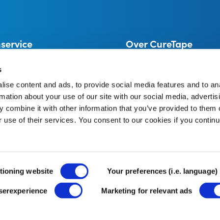
service
Over CureTape
ormatie
Alles over CureTape®
n
CureTape instructies
s
retourneren
Dealer
ise content and ads, to provide social media features and to an
Een merk van THYSOL Group 
rmation about your use of our site with our social media, advertis
Josink Kolkweg 18
unt
 combine it with other information that you’ve provided to them o
7545 PR Enschede
Nederland
r use of their services. You consent to our cookies if you continu
tioning website
Your preferences (i.e. language)
userexperience
Marketing for relevant ads
Algemene voorwaarden
Cookiebeleid