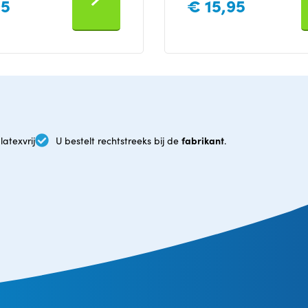
95
€
15,95
fabrikant
latexvrij
U bestelt rechtstreeks bij de
.