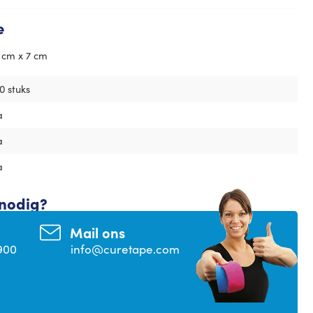
e
 cm x 7 cm
0 stuks
a
a
a
 nodig?
Mail ons
900
info@curetape.com