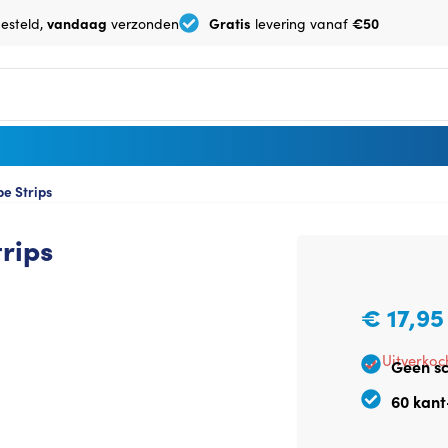
vandaag
Gratis
€50
besteld,
verzonden
levering vanaf
e Strips
rips
€
17,95
Uitverkoc
Geen s
60 kant