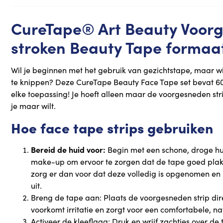
CureTape® Art Beauty Voor
stroken Beauty Tape formaat
Wil je beginnen met het gebruik van gezichtstape, maar w
te knippen? Deze CureTape Beauty Face Tape set bevat 60 
elke toepassing! Je hoeft alleen maar de voorgesneden str
je maar wilt.
Hoe face tape strips gebruiken
Bereid de huid voor:
Begin met een schone, droge hui
make-up om ervoor te zorgen dat de tape goed plakt.
zorg er dan voor dat deze volledig is opgenomen en ni
uit.
Breng de tape aan: Plaats de voorgesneden strip dire
voorkomt irritatie en zorgt voor een comfortabele, na
Activeer de kleeflaag: Druk en wrijf zachtjes over de 