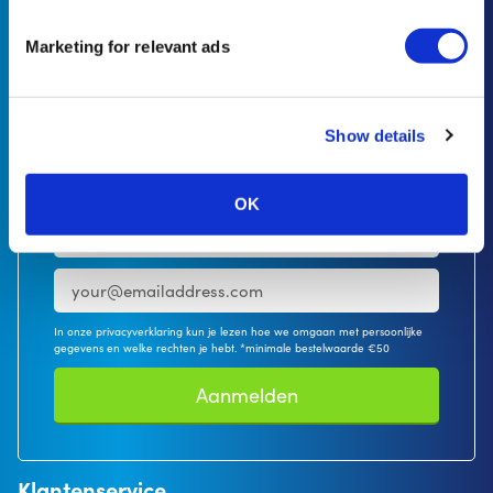
Volg ons online en blijf op de hoogte
Marketing for relevant ads
Show details
Aanmelden voor nieuwsbrief
Ontvang 10% korting op je eerste bestelling*
OK
In onze privacyverklaring kun je lezen hoe we omgaan met persoonlijke
gegevens en welke rechten je hebt. *minimale bestelwaarde €50
Aanmelden
Klantenservice