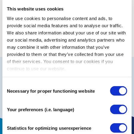
privacybeleid
purposes as described in our \
.
This website uses cookies
We use cookies to personalise content and ads, to
Registreren
provide social media features and to analyse our traffic.
We also share information about your use of our site with
our social media, advertising and analytics partners who
may combine it with other information that you’ve
provided to them or that they’ve collected from your use
of their services. You consent to our cookies if you
continue to use our website.
Waarom kiezen voor CureTape?
nummer 1
Consent
De
keuze van professionals
Huidvriendelijk
Necessary for proper functioning website
en latexvrij
Selection
fabrikant
U bestelt rechtstreeks bij de
.
Your preferences (i.e. language)
Statistics for optimizing userexperience