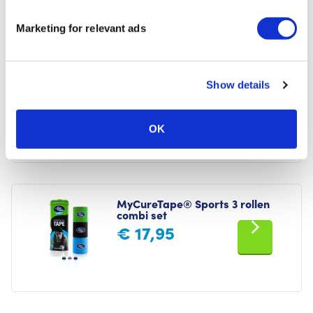
Marketing for relevant ads
CureTape® Soft Touch Schaar
Show details
€
12,95
OK
MyCureTape® Sports 3 rollen
combi set
€
17,95