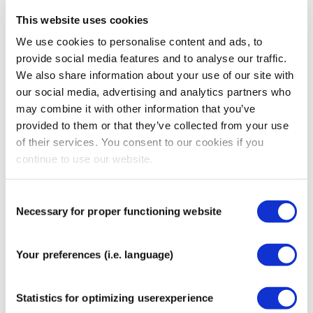
die er is!
This website uses cookies
Verkrijgbaar in oranje, zwart, beige, groen, roze, blauw,
We use cookies to personalise content and ads, to
geel en rood. Een rol is 31,5 meter lang en 5 cm breed.
provide social media features and to analyse our traffic.
Meer informatie
We also share information about your use of our site with
our social media, advertising and analytics partners who
ISO 13485:2016
Ja
may combine it with other information that you’ve
ISO 9001:2015
Ja
provided to them or that they’ve collected from your use
of their services. You consent to our cookies if you
ISO 14001:2015
Ja
continue to use our website.
MDR 2017/45
Ja
Consent
Necessary for proper functioning website
Selection
Aanbevolen voor jou
Your preferences (i.e. language)
MyCureTape® Sports Pre-Cut
(36 stuks)
€
19,95
Statistics for optimizing userexperience