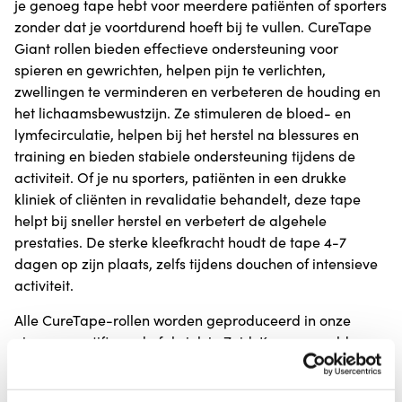
je genoeg tape hebt voor meerdere patiënten of sporters
zonder dat je voortdurend hoeft bij te vullen. CureTape
Giant rollen bieden effectieve ondersteuning voor
spieren en gewrichten, helpen pijn te verlichten,
zwellingen te verminderen en verbeteren de houding en
het lichaamsbewustzijn. Ze stimuleren de bloed- en
lymfecirculatie, helpen bij het herstel na blessures en
training en bieden stabiele ondersteuning tijdens de
activiteit. Of je nu sporters, patiënten in een drukke
kliniek of cliënten in revalidatie behandelt, deze tape
helpt bij sneller herstel en verbetert de algehele
prestaties. De sterke kleefkracht houdt de tape 4-7
dagen op zijn plaats, zelfs tijdens douchen of intensieve
activiteit.
Alle CureTape-rollen worden geproduceerd in onze
eigen gecertificeerde fabriek in Zuid-Korea en voldoen
aan de Europese MDR-wetgeving. Dus als je een van
onze rollen krijgt, ben je verzekerd van de beste kwaliteit