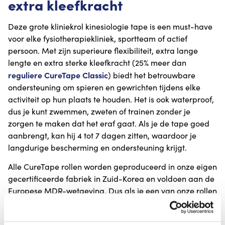
extra kleefkracht
Deze grote kliniekrol kinesiologie tape is een must-have
voor elke fysiotherapiekliniek, sportteam of actief
persoon. Met zijn superieure flexibiliteit, extra lange
lengte en extra sterke kleefkracht (25% meer dan
reguliere CureTape Classic
) biedt het betrouwbare
ondersteuning om spieren en gewrichten tijdens elke
activiteit op hun plaats te houden. Het is ook waterproof,
dus je kunt zwemmen, zweten of trainen zonder je
zorgen te maken dat het eraf gaat. Als je de tape goed
aanbrengt, kan hij 4 tot 7 dagen zitten, waardoor je
langdurige bescherming en ondersteuning krijgt.
Alle CureTape rollen worden geproduceerd in onze eigen
gecertificeerde fabriek in Zuid-Korea en voldoen aan de
Europese MDR-wetgeving. Dus als je een van onze rollen
krijgt, ben je verzekerd van de beste kwaliteit die er is!
Verkrijgbaar in oranje, zwart, beige, limoen groen, roze,