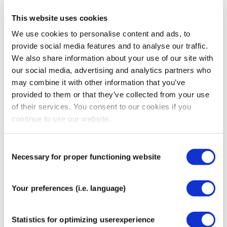
blauw, geel en rood. Een rol is 31,5 meter lang en 5 cm
This website uses cookies
breed.
We use cookies to personalise content and ads, to
provide social media features and to analyse our traffic.
Meer informatie
We also share information about your use of our site with
our social media, advertising and analytics partners who
ISO 13485:2016
Ja
may combine it with other information that you’ve
ISO 9001:2015
Ja
provided to them or that they’ve collected from your use
of their services. You consent to our cookies if you
ISO 14001:2015
Ja
continue to use our website.
MDR 2017/45
Ja
Consent
Necessary for proper functioning website
Selection
Aanbevolen voor jou
Your preferences (i.e. language)
CureTape® Soft Touch Schaar
€
12,95
Statistics for optimizing userexperience