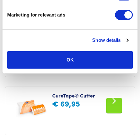
Marketing for relevant ads
CureTape® Clean-Skin Pre-Tape
Show details
Spray
€
11,95
OK
CureTape® Cutter
€
69,95