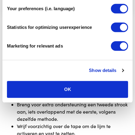
Your preferences (i.e. language)
Scheur het rugpapier in het midden van de tape,
Statistics for optimizing userexperience
vouw het aan beide kanten terug en plaats het
middelste deel met stevige rek onder de voetzool.
Marketing for relevant ads
Terwijl je dit doet, zorg je ervoor dat de voet
omhoog naar je lichaam wordt getrokken.
Geleid de tape onder spanning gelijkmatig rond
beide kanten van de enkel, zodat er een
Show details
stijgbeugel ontstaat die langs de binnen- en
buitenkant van het gewricht omhoog loopt.
OK
Breng de uiteinden van de tape (ankers) aan
zonder rek.
Breng voor extra ondersteuning een tweede strook
aan, iets overlappend met de eerste, volgens
dezelfde methode.
Wrijf voorzichtig over de tape om de lijm te
activeren en vast te zetten.