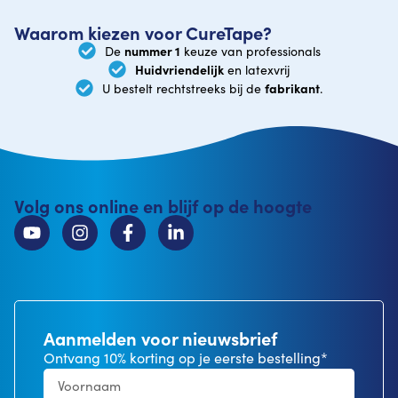
Waarom kiezen voor CureTape?
nummer 1
De
keuze van professionals
Huidvriendelijk
en latexvrij
fabrikant
U bestelt rechtstreeks bij de
.
Volg ons online en blijf op de hoogte
Aanmelden voor nieuwsbrief
Ontvang 10% korting op je eerste bestelling*