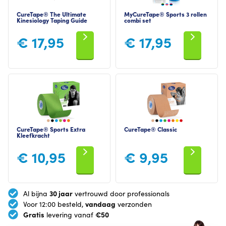
CureTape® The Ultimate
MyCureTape® Sports 3 rollen
Kinesiology Taping Guide
combi set
€
17,95
€
17,95
CureTape® Sports Extra
CureTape® Classic
Kleefkracht
€
10,95
€
9,95
30 jaar
Al bijna
vertrouwd door professionals
vandaag
Voor 12:00 besteld,
verzonden
Gratis
€50
levering vanaf