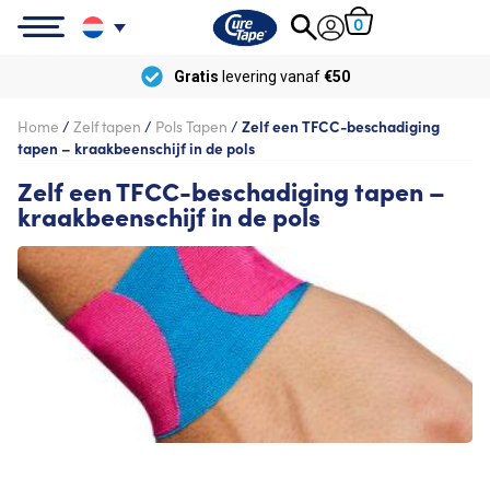
0
Gratis
levering vanaf
€50
Home
/
Zelf tapen
/
Pols Tapen
/
Zelf een TFCC-beschadiging
tapen – kraakbeenschijf in de pols
Zelf een TFCC-beschadiging tapen –
kraakbeenschijf in de pols