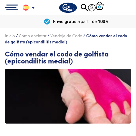
0
Envío
gratis
a partir de
100 €
Inicio
/
Cómo encintar
/
Vendaje de Codo
/
Cómo vendar el codo
de golfista (epicondilitis medial)
Cómo vendar el codo de golfista
(epicondilitis medial)