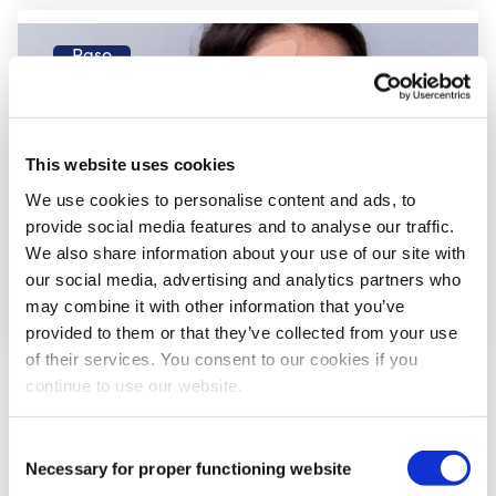
Paso
3
This website uses cookies
We use cookies to personalise content and ads, to
provide social media features and to analyse our traffic.
We also share information about your use of our site with
our social media, advertising and analytics partners who
may combine it with other information that you’ve
provided to them or that they’ve collected from your use
of their services. You consent to our cookies if you
Coloca la base de la primera tira lo más cerca
continue to use our website.
posible de la oreja o de la articulación de la
mandíbula, sin estirarla.
Consent
Guía la cinta con una ligera tensión hacia la frente.
Necessary for proper functioning website
Selection
Aplica la base de la segunda tira, sin estirarla,