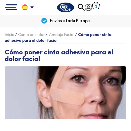
0
Envío
gratis
a partir de
100 €
Inicio
/
Cómo encintar
/
Vendaje Facial
/
Cómo poner cinta
adhesiva para el dolor facial
Cómo poner cinta adhesiva para el
dolor facial