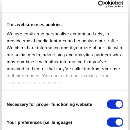
7. Garantía y calidad
Todos los productos adquiridos a través de
CureTape.com tienen derechos de garantía legal.
This website uses cookies
We use cookies to personalise content and ads, to
Garantizamos que nuestros productos
provide social media features and to analyse our traffic.
Cumple las especificaciones indicadas en el sitio
We also share information about your use of our site with
web;
our social media, advertising and analytics partners who
Son adecuados para un uso normal;
may combine it with other information that you’ve
Estén libres de defectos de fabricación en el
provided to them or that they’ve collected from your use
momento de la entrega.
of their services. You consent to our cookies if you
Si recibes un producto defectuoso o dañado, ponte en
continue to use our website.
contacto con nosotros inmediatamente en
info@curetape.com
para que te lo cambiemos o te
Consent
devolvamos el dinero.
Necessary for proper functioning website
Selection
El uso indebido, incorrecto o no autorizado del producto
anula la garantía.
Your preferences (i.e. language)