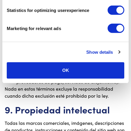
8. Limitación de
Statistics for optimizing userexperience
responsabilidad
En la máxima medida permitida por la ley, CureTape no
Marketing for relevant ads
se hace responsable de:
Daños indirectos, incidentales o consecuentes;
Show details
Uso indebido de los productos;
Información utilizada para la autograbación sin
supervisión profesional;
OK
Errores técnicos de terceros (transportistas,
proveedores de pago, servicios de alojamiento).
Nada en estos términos excluye la responsabilidad
cuando dicha exclusión esté prohibida por la ley.
9. Propiedad intelectual
Todas las marcas comerciales, imágenes, descripciones
de productos, instrucciones y contenido del sitio web son