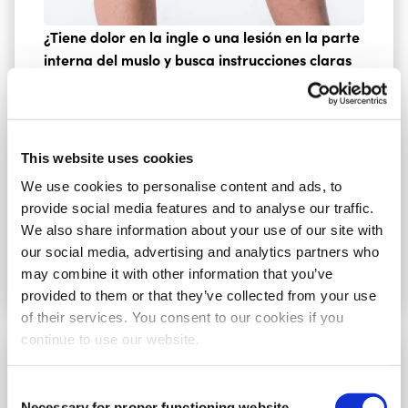
¿Tiene dolor en la ingle o una lesión en la parte
interna del muslo y busca instrucciones claras
sobre cómo vendar esta zona usted mismo?
Aprenda cómo vendar su ingle por su cuenta
para aliviar las molestias y apoyar la
recuperación.
This website uses cookies
Ir a las instrucciones
We use cookies to personalise content and ads, to
provide social media features and to analyse our traffic.
We also share information about your use of our site with
our social media, advertising and analytics partners who
may combine it with other information that you’ve
provided to them or that they’ve collected from your use
of their services. You consent to our cookies if you
continue to use our website.
Vendaje Facial
Consent
Necessary for proper functioning website