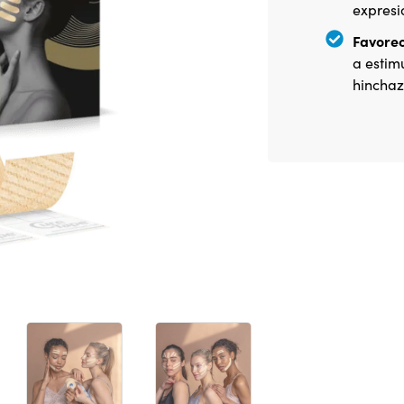
expresi
Favorec
a estimu
hinchaz