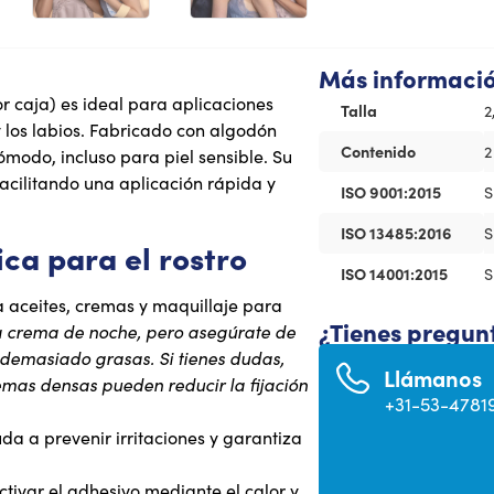
Más informaci
r caja) es ideal para aplicaciones
Talla
2
y los labios. Fabricado con algodón
Contenido
2
ómodo, incluso para piel sensible. Su
facilitando una aplicación rápida y
ISO 9001:2015
S
ISO 13485:2016
S
ica para el rostro
ISO 14001:2015
S
 aceites, cremas y maquillaje para
¿Tienes pregun
a crema de noche, pero asegúrate de
demasiado grasas. Si tienes dudas,
Llámanos
mas densas pueden reducir la fijación
+31-53-4781
yuda a prevenir irritaciones y garantiza
ctivar el adhesivo mediante el calor y