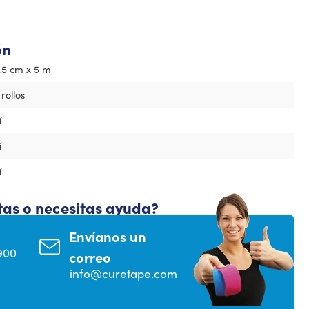
ón
,5 cm x 5 m
 rollos
í
í
í
tas o necesitas ayuda?
Envíanos un
900
correo
info@curetape.com