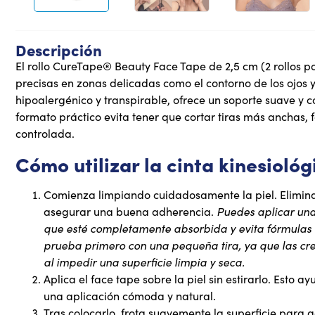
Descripción
El rollo CureTape® Beauty Face Tape de 2,5 cm (2 rollos po
precisas en zonas delicadas como el contorno de los ojos 
hipoalergénico y transpirable, ofrece un soporte suave y c
formato práctico evita tener que cortar tiras más anchas, 
controlada.
Cómo utilizar la cinta kinesiológ
Comienza limpiando cuidadosamente la piel. Elimina
asegurar una buena adherencia.
Puedes aplicar un
que esté completamente absorbida y evita fórmulas 
prueba primero con una pequeña tira, ya que las cre
al impedir una superficie limpia y seca.
Aplica el face tape sobre la piel sin estirarlo. Esto a
una aplicación cómoda y natural.
Tras colocarlo, frota suavemente la superficie para a