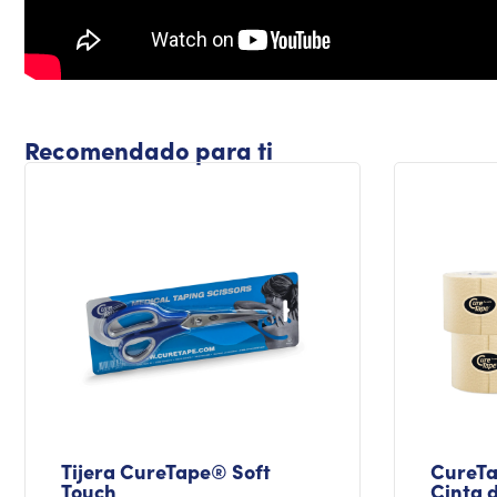
Recomendado para ti
Tijera CureTape® Soft
CureTa
Touch
Cinta d