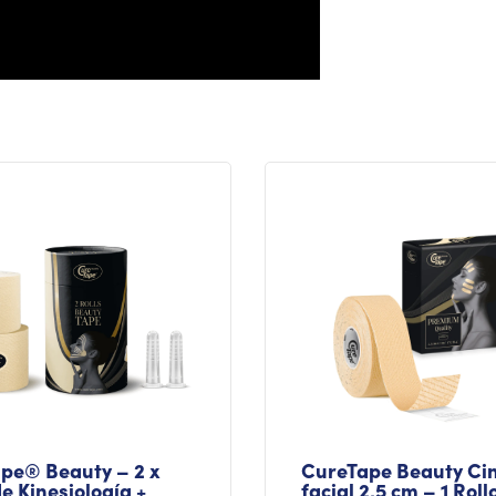
pe® Beauty – 2 x
CureTape Beauty Ci
e Kinesiología +
facial 2,5 cm – 1 Roll