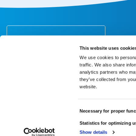
Atenció
Suscríbete al boletín
Envío
Recibe un 10% de descuento en tu
This website uses cookie
primer pedido*.
Pago
We use cookies to personal
Cambios y
traffic. We also share info
Garantía
analytics partners who may
Mi cuenta
they’ve collected from you
website.
En nuestra declaración de privacidad, puedes leer
cómo tratamos los datos personales y qué derechos
tienes. *valor mínimo del pedido 50
Consent
Inscríbete
Necessary for proper func
Selection
Statistics for optimizing 
Copyright 1998 – 2026 CureTape
Show details
Descargo de responsabilidad