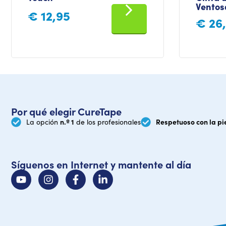
Ventos
€
12,95
€
26
Por qué elegir CureTape
n.º 1
Respetuoso con la pi
La opción
de los profesionales
Síguenos en Internet y mantente al día