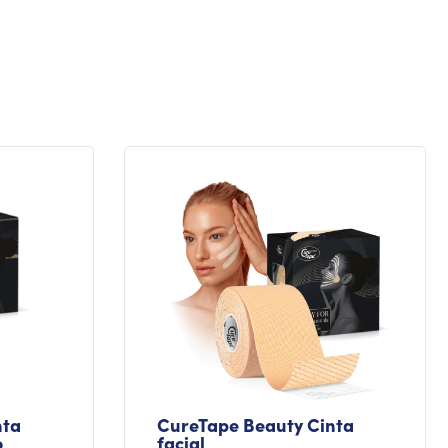
nta
CureTape Beauty Cinta
o
facial