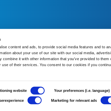
n al cliente
Acerca de CureTape
Todo sobre CureTape
s
CureTape instrucciones
ise content and ads, to provide social media features and to an
 devoluciones
Distribuidor
rmation about your use of our site with our social media, advertis
Una marca de THYSOL Group 
 combine it with other information that you’ve provided to them o
Josink Kolkweg 18
7545 PR Enschede
r use of their services. You consent to our cookies if you continu
The Netherlands
tioning website
Your preferences (i.e. language)
userexperience
Marketing for relevant ads
Política de privacidad
Términos y condiciones
Política de 