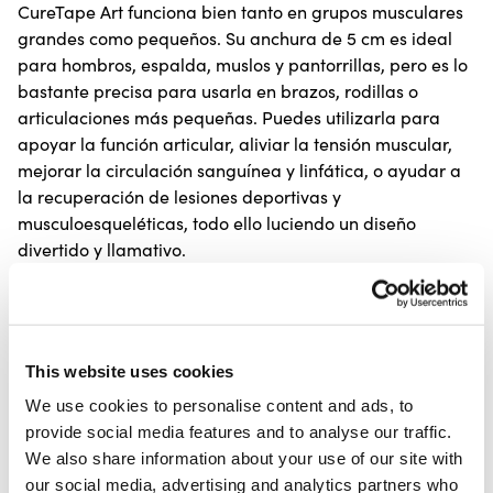
CureTape Art funciona bien tanto en grupos musculares
grandes como pequeños. Su anchura de 5 cm es ideal
para hombros, espalda, muslos y pantorrillas, pero es lo
bastante precisa para usarla en brazos, rodillas o
articulaciones más pequeñas. Puedes utilizarla para
apoyar la función articular, aliviar la tensión muscular,
mejorar la circulación sanguínea y linfática, o ayudar a
la recuperación de lesiones deportivas y
musculoesqueléticas, todo ello luciendo un diseño
divertido y llamativo.
Características de CureTape Art
CureTape Art está hecho para ofrecer comodidad,
flexibilidad y estilo. Su suave superficie de algodón
This website uses cookies
combinada con un adhesivo hipoalergénico garantiza
We use cookies to personalise content and ads, to
que sea suave con la piel, incluso durante un uso
provide social media features and to analyse our traffic.
prolongado. El material elástico se mueve con tu cuerpo,
We also share information about your use of our site with
proporcionando sujeción sin restringir el movimiento. El
our social media, advertising and analytics partners who