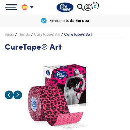
0
Envíos a
toda Europa
Inicio
/
Tienda
/
CureTape® Art
/
CureTape® Art
CureTape® Art