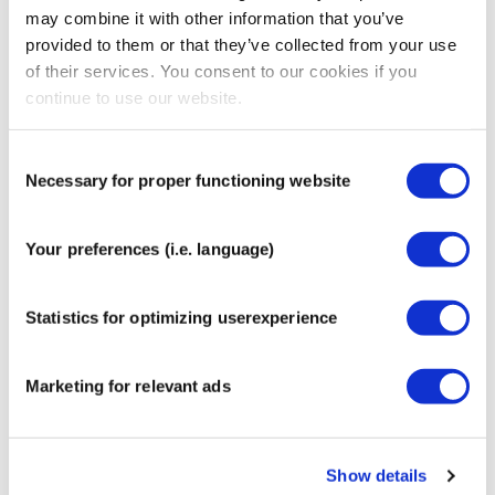
exclusivo proceso de teñido mantiene la cinta suave,
may combine it with other information that you’ve
transpirable y visualmente atractiva.
provided to them or that they’ve collected from your use
of their services. You consent to our cookies if you
My CureTape® Art está disponible en tatuaje, tigre,
continue to use our website.
leopardo, cebra, tartán, azul militar y fryslan. Un rollo
mide 5 metros.
Consent
Más información
Necessary for proper functioning website
Selection
Talla
5 cm x 5 m
Contenido
1 rollo
Your preferences (i.e. language)
ISO 9001:2015
Si
Statistics for optimizing userexperience
ISO 13485:2016
Si
ISO 14001:2015
Sí
Marketing for relevant ads
MDR 2017/745
Sí
Show details