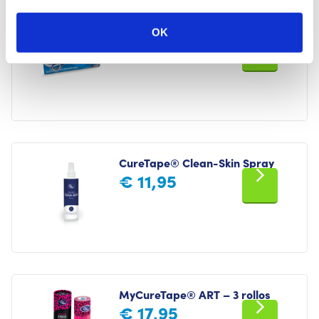
Recomendado para ti
Tijera CureTape® Soft Touch
OK
€
12,95
CureTape® Clean-Skin Spray
€
11,95
MyCureTape® ART – 3 rollos
€
17,95