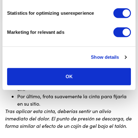
Statistics for optimizing userexperience
Rasga el papel soporte por la mitad y dóblalo por
Marketing for relevant ads
ambos lados.
Coloca el centro de la cinta por debajo del talón
con el máximo estiramiento, guiándola hacia
Show details
arriba a lo largo de ambos lados del tendón de
Aquiles.
Aplica una segunda tira del mismo modo,
OK
solapando la primera cinta aproximadamente 1
cm.
Por último, frota suavemente la cinta para fijarla
en su sitio.
Tras aplicar esta cinta, deberías sentir un alivio
inmediato del dolor. El punto de presión se descarga, de
forma similar al efecto de un cojín de gel bajo el talón.