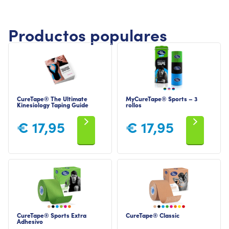
Productos populares
CureTape® The Ultimate
MyCureTape® Sports – 3
Kinesiology Taping Guide
rollos
€
17,95
€
17,95
CureTape® Sports Extra
CureTape® Classic
Adhesivo