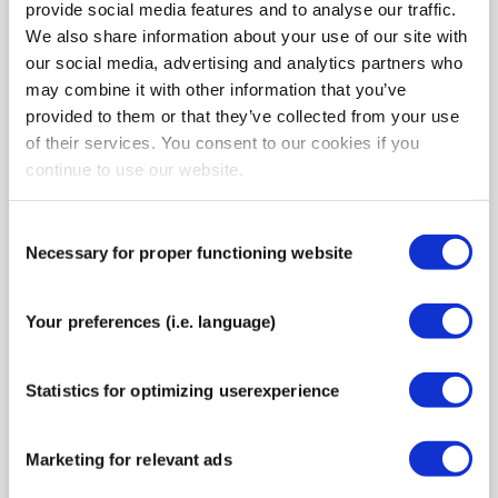
provide social media features and to analyse our traffic.
Cómo vendar la rodilla de
We also share information about your use of our site with
saltador – Tendinitis de la
our social media, advertising and analytics partners who
rótula
may combine it with other information that you’ve
provided to them or that they’ve collected from your use
of their services. You consent to our cookies if you
continue to use our website.
Consent
Necessary for proper functioning website
Selection
Your preferences (i.e. language)
¿Irritación del tendón rotuliano? ¿Dolor agudo
por sobrecarga, después de estar sentado
mucho tiempo o al aplicar presión sobre la
Statistics for optimizing userexperience
espinilla? Esta afección, también conocida
como rodilla de saltador o tendinopatía
Marketing for relevant ads
rotuliana, es frecuente en deportes que
implican saltos y movimientos rápidos de