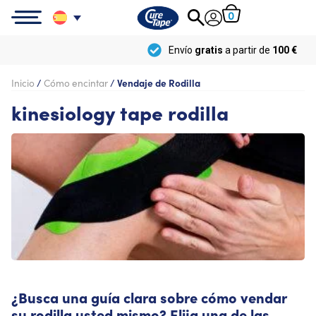
0
Envío
gratis
a partir de
100 €
Inicio
/
Cómo encintar
/
Vendaje de Rodilla
kinesiology tape rodilla
¿Busca una guía clara sobre cómo vendar
su rodilla usted mismo? Elija una de las