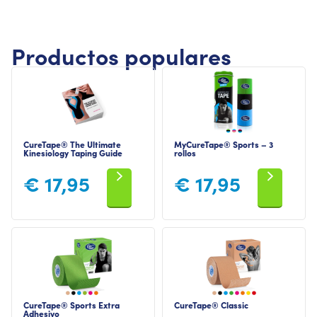
Productos populares
CureTape® The Ultimate
MyCureTape® Sports – 3
Kinesiology Taping Guide
rollos
€
17,95
€
17,95
CureTape® Sports Extra
CureTape® Classic
Adhesivo