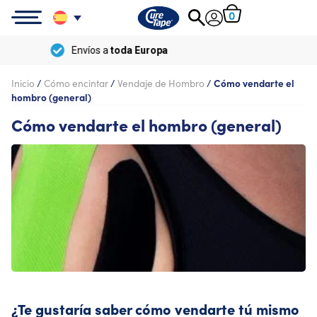
0
Envío
gratis
a partir de
100 €
Inicio
/
Cómo encintar
/
Vendaje de Hombro
/
Cómo vendarte el
hombro (general)
Cómo vendarte el hombro (general)
¿Te gustaría saber cómo vendarte tú mismo