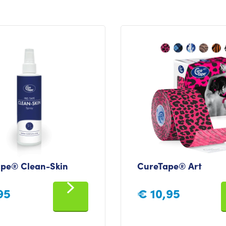
pe® Clean-Skin
CureTape® Art
95
€
10,95