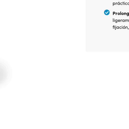
práctic
Prolong
ligeram
fijació