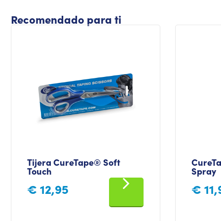
Recomendado para ti
Tijera CureTape® Soft
CureTa
Touch
Spray
€
12,95
€
11,