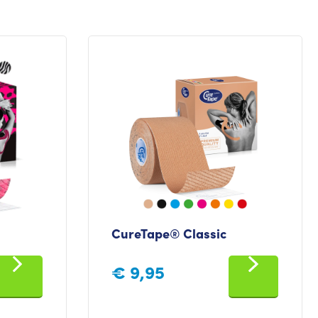
CureTape® Classic
€
9,95