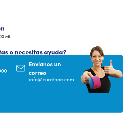
ón
00 ML
tas o necesitas ayuda?
Envíanos un
900
correo
info@curetape.com