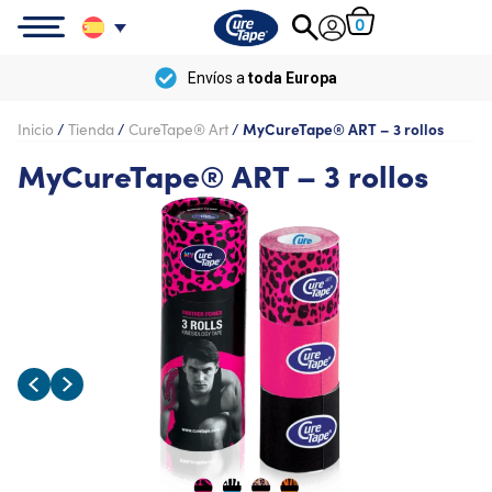
0
Envío
gratis
a partir de
100 €
Inicio
/
Tienda
/
CureTape® Art
/
MyCureTape® ART – 3 rollos
MyCureTape® ART – 3 rollos