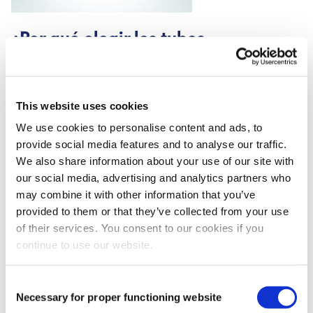
¿Por qué elegir los tubos
MyCureTape?
✓ Un cómodo paquete de varios rollos ideal para uso
frecuente o como suministro profesional
This website uses cookies
✓ Marca de confianza utilizada por fisioterapeutas y
We use cookies to personalise content and ads, to
terapeutas deportivos
provide social media features and to analyse our traffic.
✓ Resistente al agua y duradero, se mantiene aunque
We also share information about your use of our site with
sudes, te duches o nades ligeramente
our social media, advertising and analytics partners who
✓ Seguro para la piel y sin látex, adecuado incluso para
may combine it with other information that you’ve
pieles sensibles
provided to them or that they’ve collected from your use
✓ Diseños que permiten la elección personal sin
of their services. You consent to our cookies if you
comprometer la calidad
continue to use our website.
✓ Fabricado bajo un control constante de alta calidad
en una fábrica médica con certificación ISO
Consent
✓ Cumple plenamente la normativa europea sobre
Necessary for proper functioning website
Selection
productos sanitarios (MDR 2017/745)