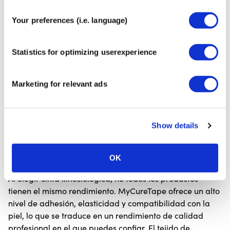
Para qué se utiliza:
Your preferences (i.e. language)
✓ Apoyo a los músculos, tendones y articulaciones en el
deporte y la vida diaria
Statistics for optimizing userexperience
✓ Aliviar el dolor y mejorar la amplitud de movimiento
✓ Reducción de la tensión mediante el encintado
preventivo de las zonas vulnerables
Marketing for relevant ads
✓ Mejora la circulación sanguínea y linfática para
favorecer la recuperación
✓ Corregir la postura o proporcionar estabilidad en la
Show details
rehabilitación o el uso en el rendimiento
Calidad y seguridad
OK
Al elegir cinta kinesiológica, no todos los productos
tienen el mismo rendimiento. MyCureTape ofrece un alto
nivel de adhesión, elasticidad y compatibilidad con la
piel, lo que se traduce en un rendimiento de calidad
profesional en el que puedes confiar. El tejido de