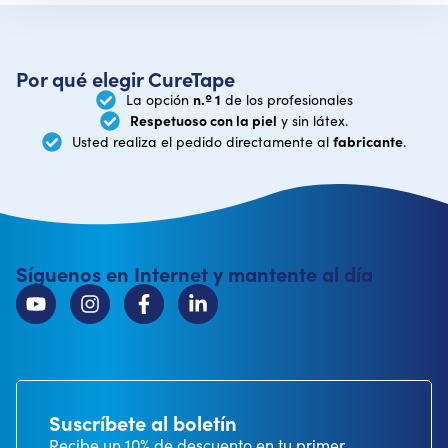
Por qué elegir CureTape
n.º 1
La opción
de los profesionales
Respetuoso con la piel
y sin látex.
fabricante
Usted realiza el pedido directamente al
.
Síguenos en Internet y mantente al día
Suscríbete al boletín
Recibe un 10% de descuento en tu primer