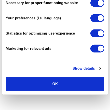
Necessary for proper functioning website
Selection
Your preferences (i.e. language)
MyCureTape® Sports – 3 rollos
€
17,95
Statistics for optimizing userexperience
Marketing for relevant ads
Show details
CureTape® Classic
€
9,95
OK