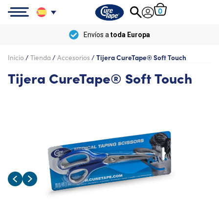
0
Envíos a
toda Europa
Inicio
/
Tienda
/
Accesorios
/
Tijera CureTape® Soft Touch
Tijera CureTape® Soft Touch