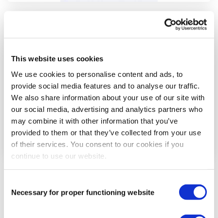
Paso
3
This website uses cookies
We use cookies to personalise content and ads, to
provide social media features and to analyse our traffic.
We also share information about your use of our site with
our social media, advertising and analytics partners who
may combine it with other information that you’ve
provided to them or that they’ve collected from your use
of their services. You consent to our cookies if you
continue to use our website.
Empieza colocando el anclaje de la cinta debajo
Consent
del arco del pie sin aplicar ningún estiramiento.
Necessary for proper functioning website
Selection
Aplica la cinta tirando ligeramente de ella mientras
la envuelves por detrás de la parte interior del