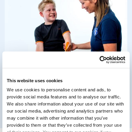
¿Quién utiliza CureTape?
¿Te gustaría saber quién utiliza
CureTape y cuáles son sus
This website uses cookies
experiencias con esta cinta
We use cookies to personalise content and ads, to
elástica? Descúbrelo aquí.
provide social media features and to analyse our traffic.
We also share information about your use of our site with
our social media, advertising and analytics partners who
may combine it with other information that you’ve
provided to them or that they’ve collected from your use