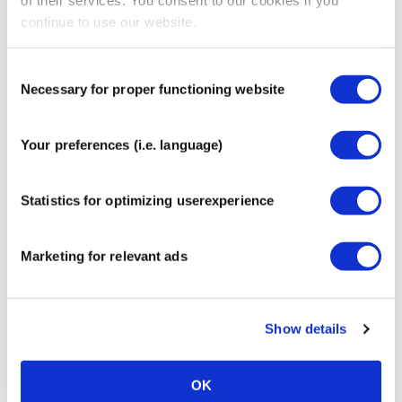
of their services. You consent to our cookies if you
Nuestros productos más
continue to use our website.
populares
Consent
Necessary for proper functioning website
Selection
Your preferences (i.e. language)
CureTape® Classic
MyCureTape® ART – 3 rollos
Statistics for optimizing userexperience
€
9,95
€
17,95
Marketing for relevant ads
Show details
CureTape® Sports Extra
CureTape® Beauty – 2 x
OK
Adhesivo
Cinta de Kinesiología +