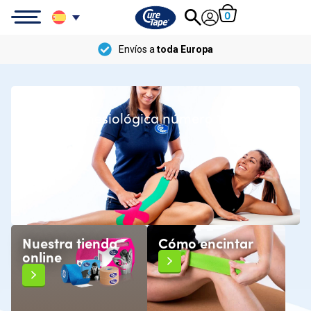
0
Envío
gratis
a partir de
100 €
CureTape®
La cinta kinesiológica número 1
Nuestra tienda
Cómo encintar
online