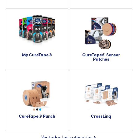
My CureTape®
CureTape® Sensor
Patches
CureTape® Punch
CrossLinq
Ver todas las categorías