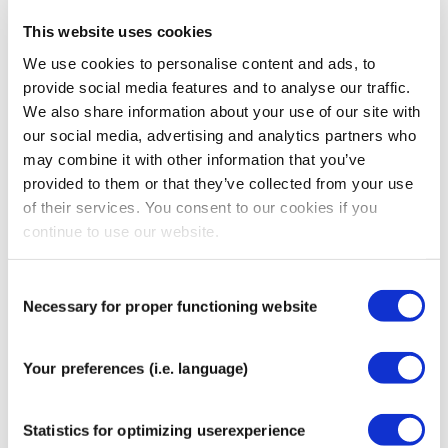
Apoyo en casos de tinnitus
This website uses cookies
Alivio de puntos gatillo en fibromialgia
We use cookies to personalise content and ads, to
Reducción de la tensión muscular
provide social media features and to analyse our traffic.
Estimulación o regulación de meridianos
We also share information about your use of our site with
Zonas ganglionares para favorecer el drenaje
our social media, advertising and analytics partners who
linfático
may combine it with other information that you’ve
Restricciones dolorosas del movimiento originadas
provided to them or that they’ve collected from your use
en un punto específico
Más información
of their services. You consent to our cookies if you
continue to use our website.
Recomendado para ti
Consent
Necessary for proper functioning website
Selection
CrossLinq® Parches de
acupresión
€
14,95
Your preferences (i.e. language)
Statistics for optimizing userexperience