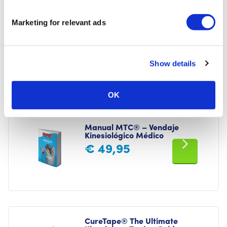
Marketing for relevant ads
Manual MTC® – Técnicas
descompresivas
€
79,95
Show details
OK
Manual MTC® – Vendaje
Kinesiológico Médico
€
49,95
CureTape® The Ultimate