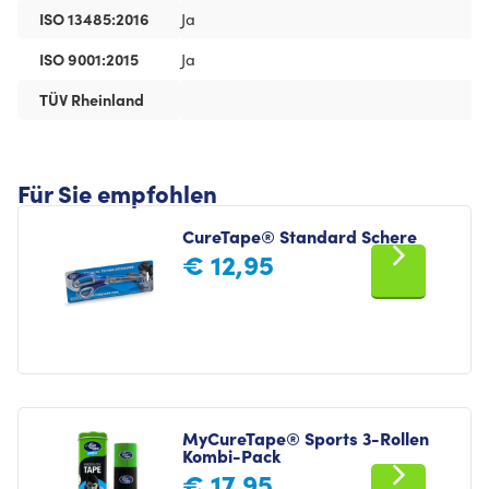
ISO 13485:2016
Ja
ISO 9001:2015
Ja
TÜV Rheinland
Für Sie empfohlen
CureTape® Standard Schere
€
12,95
MyCureTape® Sports 3-Rollen
Kombi-Pack
€
17,95