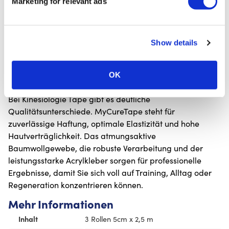
Marketing for relevant ads
Präventive Stabilisierung belasteter Bereiche
Förderung der Blut- und Lymphzirkulation zur
Unterstützung der Regeneration
Show details
Haltungsunterstützung und Stabilität in
Rehabilitation oder Leistungsphasen
Qualität und Sicherheit
OK
Bei Kinesiologie Tape gibt es deutliche
Qualitätsunterschiede. MyCureTape steht für
zuverlässige Haftung, optimale Elastizität und hohe
Hautverträglichkeit. Das atmungsaktive
Baumwollgewebe, die robuste Verarbeitung und der
leistungsstarke Acrylkleber sorgen für professionelle
Ergebnisse, damit Sie sich voll auf Training, Alltag oder
Regeneration konzentrieren können.
Mehr Informationen
Inhalt
3 Rollen 5cm x 2,5 m