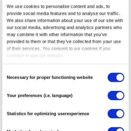
und Sporttherapeuten
We use cookies to personalise content and ads, to
Wasserabweisend und langlebig – hält bei
provide social media features and to analyse our traffic.
Schweiß, Duschen und leichter sportlicher
We also share information about your use of our site with
Belastung
our social media, advertising and analytics partners who
Hautfreundlich und latexfrei, auch für empfindliche
may combine it with other information that you’ve
Haut geeignet
provided to them or that they’ve collected from your use
Attraktive Designs ohne Kompromisse bei Qualität
of their services. You consent to our cookies if you
und Funktion
continue to use our website.
Hergestellt unter strenger Qualitätskontrolle in
einer ISO zertifizierten medizinischen
Produktionsstätte
Consent
Necessary for proper functioning website
Entspricht den europäischen MDR Anforderungen
Selection
für Medizinprodukte
Anwendungsbereiche
Your preferences (i.e. language)
Unterstützung von Muskeln, Sehnen und Gelenken
Statistics for optimizing userexperience
im Sport und Alltag
Unterstützung bei Schmerzen und Verbesserung
der Beweglichkeit