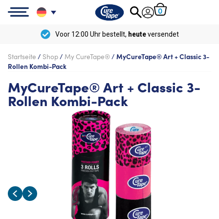
0
Voor 12:00 Uhr bestellt,
heute
versendet
Startseite
/
Shop
/
My CureTape®
/
MyCureTape® Art + Classic 3-
Rollen Kombi-Pack
MyCureTape® Art + Classic 3-
Rollen Kombi-Pack