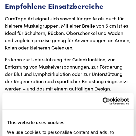
Empfohlene Einsatzbereiche
CureTape Art eignet sich sowohl für große als auch für
kleinere Muskelgruppen. Mit einer Breite von 5 cm ist es
ideal für Schultern, Rücken, Oberschenkel und Waden
und zugleich präzise genug für Anwendungen an Armen,
Knien oder kleineren Gelenken.
Es kann zur Unterstützung der Gelenkfunktion, zur
Entlastung von Muskelverspannungen, zur Förderung
der Blut und Lymphzirkulation oder zur Unterstützung
der Regeneration nach sportlicher Belastung eingesetzt
werden – und das mit einem auffälligen Design.
Merkmale von CureTape Art
CureTape Art steht für Komfort, Flexibilität und Stil. Die
glatte Baumwolloberfläche in Kombination mit dem
This website uses cookies
hypoallergenen Acrylkleber sorgt für angenehmen
We use cookies to personalise content and ads, to
Tragekomfort, auch bei längerer Anwendung. Das