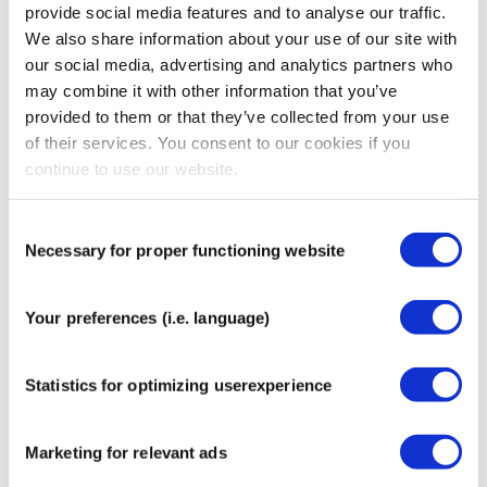
provide social media features and to analyse our traffic.
elastische Material passt sich den natürlichen
We also share information about your use of our site with
Bewegungen des Körpers an und unterstützt gezielt,
our social media, advertising and analytics partners who
ohne einzuengen.
may combine it with other information that you’ve
Durch das spezielle Färbeverfahren bleibt das Tape
provided to them or that they’ve collected from your use
weich, atmungsaktiv und optisch ansprechend.
of their services. You consent to our cookies if you
continue to use our website.
CureTape Art ist in den Designs Tattoo, Tiger, Leopard,
Zebra, Tartan, Armeeblau und Fryslan erhältlich.
Consent
Eine Rolle ist 5 Meter lang.
Necessary for proper functioning website
Selection
Mehr Informationen
Größe
5 cm x 5 m
Your preferences (i.e. language)
Inhalt
1 Rolle
Statistics for optimizing userexperience
ISO 9001:2015
Ja
ISO 13485:2016
Ja
Marketing for relevant ads
ISO 14001:2015
Ja