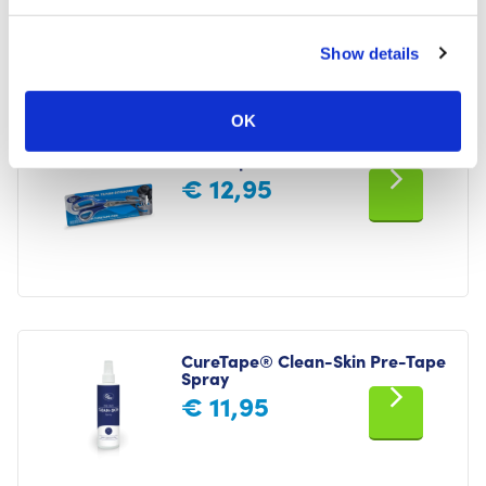
MDR 2017/745
Ja
Show details
Für Sie empfohlen
OK
CureTape® Standard Schere
€
12,95
CureTape® Clean-Skin Pre-Tape
Spray
€
11,95