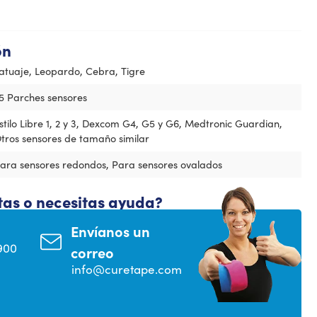
ón
atuaje, Leopardo, Cebra, Tigre
5 Parches sensores
stilo Libre 1, 2 y 3, Dexcom G4, G5 y G6, Medtronic Guardian,
tros sensores de tamaño similar
ara sensores redondos, Para sensores ovalados
tas o necesitas ayuda?
Envíanos un
900
correo
info@curetape.com