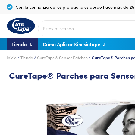
25
Con la confianza de los profesionales desde hace más de
Tienda
Cómo Aplicar Kinesiotape
Inicio
/
Tienda
/
CureTape® Sensor Patches
/
CureTape® Parches par
CureTape® Parches para Sensor 