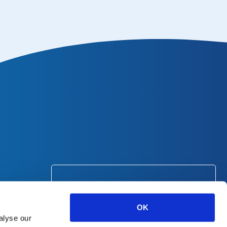
¿Tienes preguntas o
necesitas ayuda?
OK
+31-53-4781900
alyse our
info@curetape.com