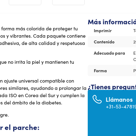
Más informaci
 forma más colorida de proteger tu
Imprimir
T
s y vibrantes. Cada paquete contiene
Contenido
2
adhesiva, de alta calidad y respetuosa
Adecuado para
E
O
e no irrita la piel y mantienen tu
Forma
P
 ajuste universal compatible con
¿Tienes pregun
ores similares, ayudando a prolongar la
icada ISO en Corea del Sur y cumplen la
Llámanos
 del ámbito de la diabetes.
+31-53-4781
gre.
r el parche: