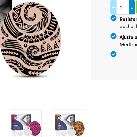
−
+
Resiste
ducha, 
Ajuste u
Medtron