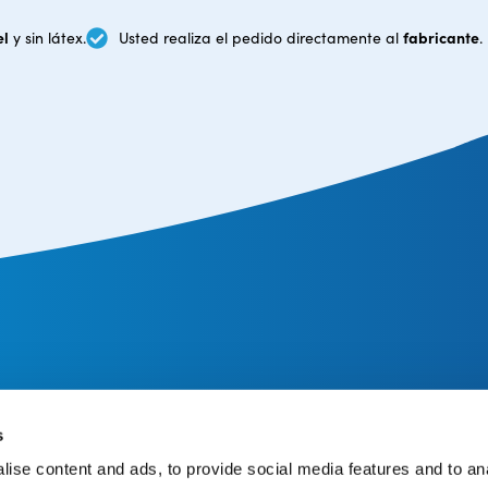
el
fabricante
y sin látex.
Usted realiza el pedido directamente al
.
n al cliente
Acerca de CureTape
Todo sobre CureTape
s
CureTape instrucciones
ise content and ads, to provide social media features and to an
 devoluciones
Distribuidor