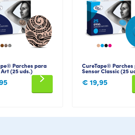
pe® Parches para
CureTape® Parches 
Art (25 uds.)
Sensor Classic (25 u
95
€
19,95