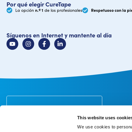
Por qué elegir CureTape
n.º 1
Respetuoso con la pi
La opción
de los profesionales
Síguenos en Internet y mantente al día
Atenció
Suscríbete al boletín
Envío
Recibe un 10% de descuento en tu
This website uses cookie
primer pedido*.
Pago
We use cookies to personal
Cambios y