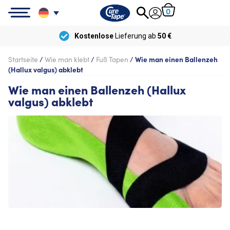
0
Kostenlose
Lieferung ab
50 €
Startseite
/
Wie man klebt
/
Fuß Tapen
/
Wie man einen Ballenzeh
(Hallux valgus) abklebt
Wie man einen Ballenzeh (Hallux
valgus) abklebt