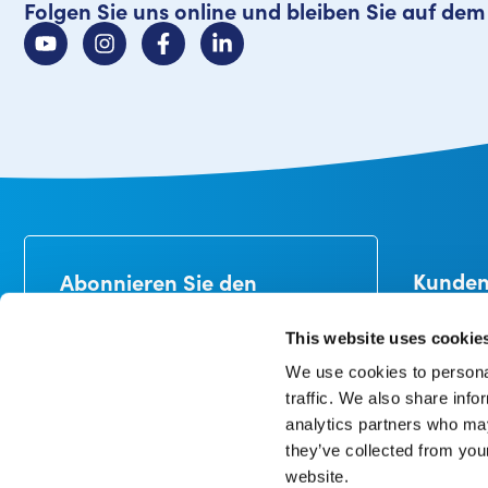
Folgen Sie uns online und bleiben Sie auf de
Kunden
Abonnieren Sie den
Newsletter
Lieferung
Erhalten Sie 10% Rabatt auf Ihre
Zahlung
This website uses cookie
erste Bestellung*.
Umtausch
We use cookies to personal
Kundenbe
traffic. We also share info
Mein Kont
analytics partners who may
they’ve collected from you
website.
In unserer Datenschutzerklärung können Sie