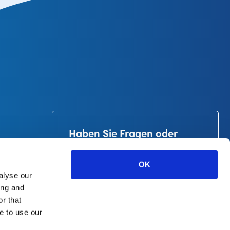
Haben Sie Fragen oder
brauchen Sie Hilfe?
+31-53-4781900
OK
info@curetape.com
alyse our
 B.V.
ing and
r that
e to use our