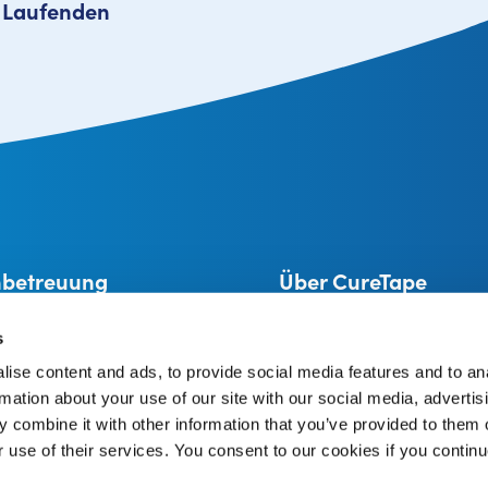
m Laufenden
betreuung
Über CureTape
Alles über CureTape®
CureTape anleitungen
s
 und Rückgabe
Vertriebspartner
ise content and ads, to provide social media features and to an
Eine Marke von THYSOL Group
treuung
rmation about your use of our site with our social media, advertis
Josink Kolkweg 18
o
 combine it with other information that you’ve provided to them o
7545 PR Enschede
The Netherlands
r use of their services. You consent to our cookies if you continu