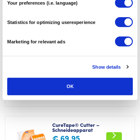
Your preferences (i.e. language)
CureTape® Standard Schere
€
12,95
Statistics for optimizing userexperience
Marketing for relevant ads
CureTape® Clean-Skin Pre-Tape
Show details
Spray
€
11,95
OK
CureTape® Cutter –
Schneideapparat
€
69,95