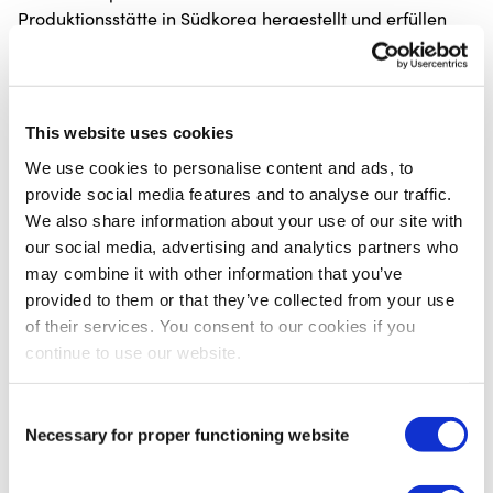
Produktionsstätte in Südkorea hergestellt und erfüllen
die geltenden europäischen MDR Anforderungen. So
erhalten Sie eine gleichbleibend hohe Qualität für den
professionellen Einsatz.
This website uses cookies
Erhältlich in Orange, Schwarz, Beige, Limette, Rosa und
Blau,
We use cookies to personalise content and ads, to
Eine Rolle ist 31,5 Meter lang und 5 cm breit.
provide social media features and to analyse our traffic.
We also share information about your use of our site with
Mehr Informationen
our social media, advertising and analytics partners who
ISO 13485:2016
Ja
may combine it with other information that you’ve
provided to them or that they’ve collected from your use
ISO 9001:2015
Ja
of their services. You consent to our cookies if you
ISO 14001:2015
Ja
continue to use our website.
MDR 2017/45
Ja
Consent
Necessary for proper functioning website
Selection
Für Sie empfohlen