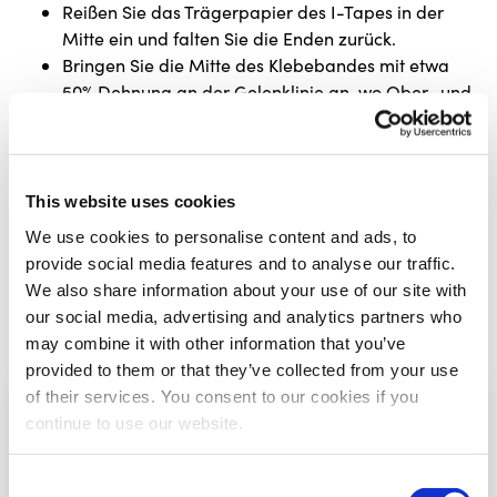
Reißen Sie das Trägerpapier des I-Tapes in der
Mitte ein und falten Sie die Enden zurück.
Bringen Sie die Mitte des Klebebandes mit etwa
50% Dehnung an der Gelenklinie an, wo Ober- und
Unterschenkel aufeinandertreffen.
Legen Sie beide Enden oberhalb und unterhalb des
Knies ab, ohne sie zu dehnen.
Reiben Sie das Klebeband fest an, um den Kleber
This website uses cookies
zu aktivieren und den Halt zu verbessern.
We use cookies to personalise content and ads, to
provide social media features and to analyse our traffic.
Bandagieren des inneren
We also share information about your use of our site with
Kniebandes bei einer
our social media, advertising and analytics partners who
Meniskusverletzung
may combine it with other information that you’ve
provided to them or that they’ve collected from your use
of their services. You consent to our cookies if you
continue to use our website.
Schritt
2
Consent