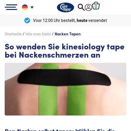
0
Kostenlose
Lieferung ab
50 €
Startseite
/
Wie man klebt
/
Nacken Tapen
So wenden Sie kinesiology tape
bei Nackenschmerzen an
Den Nacken selbst tapen: Wählen Sie die