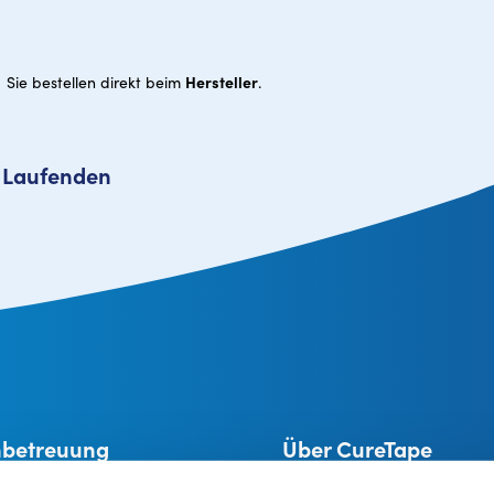
Hersteller
Sie bestellen direkt beim
.
m Laufenden
betreuung
Über CureTape
Alles über CureTape®