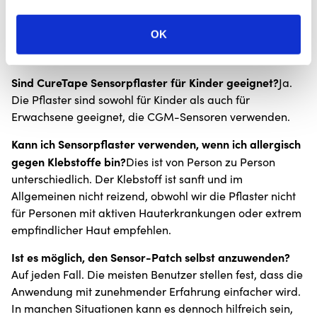
Wie lange bleiben die CureTape Sensorpflaster haften?
10 Tage
Die Pflaster können bis zu
lang haften, wenn die
OK
Haut richtig vorbereitet ist und die Anwendungshinweise
befolgt werden.
Sind CureTape Sensorpflaster für Kinder geeignet?
Ja.
Die Pflaster sind sowohl für Kinder als auch für
Erwachsene geeignet, die CGM-Sensoren verwenden.
Kann ich Sensorpflaster verwenden, wenn ich allergisch
gegen Klebstoffe bin?
Dies ist von Person zu Person
unterschiedlich. Der Klebstoff ist sanft und im
Allgemeinen nicht reizend, obwohl wir die Pflaster nicht
für Personen mit aktiven Hauterkrankungen oder extrem
empfindlicher Haut empfehlen.
Ist es möglich, den Sensor-Patch selbst anzuwenden?
Auf jeden Fall. Die meisten Benutzer stellen fest, dass die
Anwendung mit zunehmender Erfahrung einfacher wird.
In manchen Situationen kann es dennoch hilfreich sein,