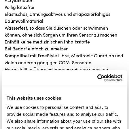
Acrylatkleber
Völlig latexfrei
Elastisches, atmungsaktives und strapazierfähiges
Baumwollmaterial
Wasserfest, so dass Sie duschen oder schwimmen
können, ohne sich Sorgen um Ihren Sensor zu machen
Enthält keine medizinischen Inhaltsstoffe
Bei Bedarf einfach zu ersetzen
Kompatibel mit FreeStyle Libre, Medtronic Guardian und
vielen anderen gängigen CGM-Sensoren
Hergestellt in Übereinstimmung mit den neuesten
europäischen MDR-Medizinstandards
Anleitung zum Anbringen eines Sensor-Patches
Häufig gestellte Fragen zu Sensorpflastern
This website uses cookies
Klicken Sie auf die Fragen unten, um die Antworten zu
We use cookies to personalise content and ads, to
sehen.
provide social media features and to analyse our traffic.
We also share information about your use of our site with
Sind die Sensorpflaster wasserfest?
Ja. Unsere Pflaster
our social media, advertising and analytics partners who