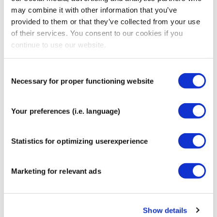
sind wasserfest, so dass Ihr CGM-Sensor beim
may combine it with other information that you’ve
Schwimmen oder Duschen geschützt bleibt. Tupfen Sie
provided to them or that they’ve collected from your use
das Pflaster nach dem Kontakt mit Wasser vorsichtig mit
of their services. You consent to our cookies if you
einem Handtuch trocken.
continue to use our website.
Welche CGM-Sensoren werden unterstützt?
CureTape
Pflaster Oval:
dies ist das bekannte, größere Design,
Consent
das auf die meisten gängigen Sensoren passt,
Necessary for proper functioning website
Selection
einschließlich Medtronic Guardian, Dexcom G6 und G7
und FreeStyle Libre.
Your preferences (i.e. language)
CureTape Pflaster Kreis:
dieses neuere, kleinere Pflaster
ist für kompakte Sensoren wie FreeStyle Libre, Dexcom
Statistics for optimizing userexperience
G7 und Medtronic Simplera konzipiert.
Wie viele Sensor-Patches sind in einer Packung
Marketing for relevant ads
enthalten?
Jede Schachtel enthält 25 Sensor-Patches. Wir
bieten auch eine gemischte Packung an, die alle acht
verfügbaren Varianten enthält.
Show details