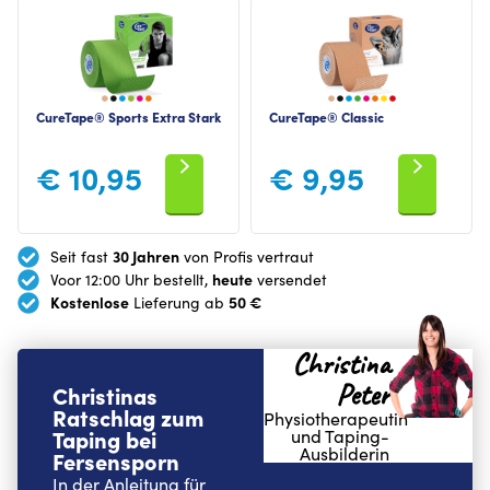
CureTape® Sports Extra Stark
CureTape® Classic
€
10,95
€
9,95
30 Jahren
Seit fast
von Profis vertraut
heute
Voor 12:00 Uhr bestellt,
versendet
Kostenlose
50 €
Lieferung ab
Christina
Peter
Christinas
Ratschlag zum
Physiotherapeutin
Taping bei
und Taping-
Ausbilderin
Fersensporn
In der Anleitung für