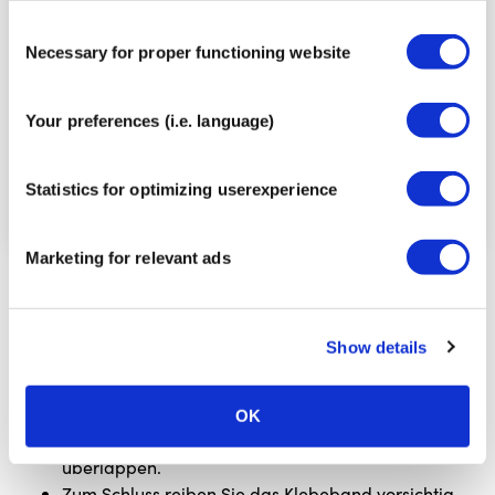
Consent
Necessary for proper functioning website
Selection
Your preferences (i.e. language)
Statistics for optimizing userexperience
Marketing for relevant ads
Reißen Sie das Trägerpapier in der Mitte ein und
falten Sie es auf beiden Seiten zurück.
Legen Sie die Mitte des Bandes mit maximaler
Show details
Dehnung unter die Ferse und führen Sie es entlang
beider Seiten der Achillessehne nach oben.
Bringen Sie einen zweiten Streifen auf die gleiche
OK
Weise an, wobei Sie das erste Band um etwa 1 cm
überlappen.
Zum Schluss reiben Sie das Klebeband vorsichtig