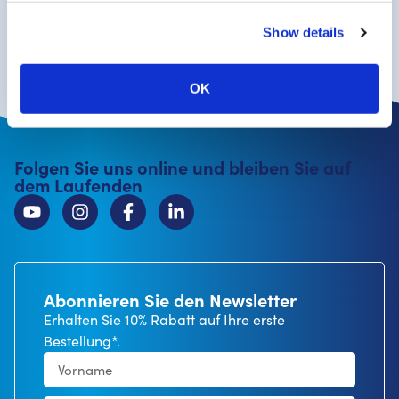
Warum CureTape wählen
erste Wahl
Hautfreundlich
Die
für Profis
und latexfrei
Show details
Hersteller
Sie bestellen direkt beim
.
OK
Folgen Sie uns online und bleiben Sie auf
dem Laufenden
Abonnieren Sie den Newsletter
Erhalten Sie 10% Rabatt auf Ihre erste
Bestellung*.