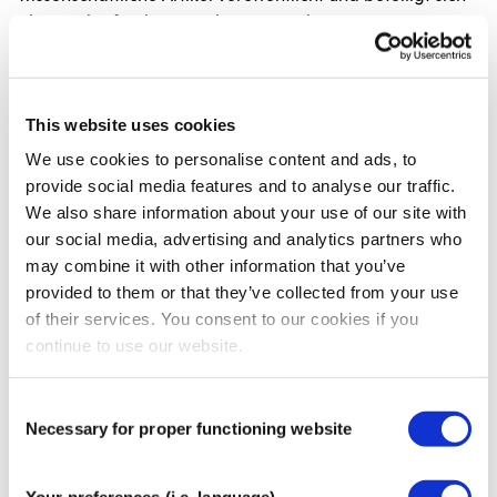
aktiv an laufenden Forschungsprojekten.
Neuromuskuläres Taping: Behandlung von Ödemen,
Hämatomen und Narben
Dekompressive Taping Techniken für die lymphatische
This website uses cookies
und vaskuläre Rehabilitation
We use cookies to personalise content and ads, to
provide social media features and to analyse our traffic.
Autor:
David Blow
We also share information about your use of our site with
Abmessungen:
22 × 28 × 3 cm
our social media, advertising and analytics partners who
Seiten:
432
may combine it with other information that you’ve
Sprache:
Englisch
provided to them or that they’ve collected from your use
Abbildungen:
mehr als 1.300
of their services. You consent to our cookies if you
ISBN:
978 88 7051 599 2
continue to use our website.
Verlag:
Edi Ermes, Mailand
Mehr Informationen
Consent
Autor
David Blow
Necessary for proper functioning website
Selection
Sprache
Englisch
Anzahl der Seiten
432