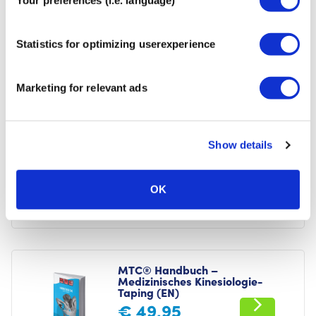
Your preferences (i.e. language)
Abmessungen
22 x 28 x 3 cm
Statistics for optimizing userexperience
Anzahl der Bilder
+ 1300
Marketing for relevant ads
Für Sie empfohlen
CrossLinq® Handbuch für
Show details
Akupressur-Taping (EN)
€
49,95
OK
MTC® Handbuch –
Medizinisches Kinesiologie-
Taping (EN)
€
49,95