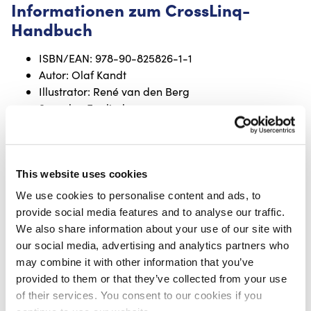
Informationen zum CrossLinq-
Handbuch
ISBN/EAN: 978-90-825826-1-1
Autor: Olaf Kandt
Illustrator: René van den Berg
Sprache: Englisch
Gebrauchsanweisung mit mehr als 100
Anwendungen
Seiten insgesamt: 364
This website uses cookies
Neue Ausgabe: 2025
Aktualisierte und aktuelle Einblicke
We use cookies to personalise content and ads, to
CrossLinq wird häufig verwendet
provide social media features and to analyse our traffic.
We also share information about your use of our site with
für:
our social media, advertising and analytics partners who
may combine it with other information that you’ve
Verbesserung des Aussehens und der Heilung von
provided to them or that they’ve collected from your use
Narben
of their services. You consent to our cookies if you
Unterstützung bei Tinnitus