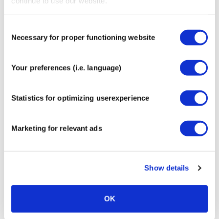
continue to use our website.
Entlastung von Triggerpunkten bei Fibromyalgie
Reduzierung der Muskelspannung
Aktivieren oder Beruhigen von Meridianen
Consent
Lymphknotenbereiche zur Unterstützung der
Necessary for proper functioning website
Selection
Lymphdrainage
Schmerzhafte Bewegungseinschränkungen mit
Your preferences (i.e. language)
einem klaren einzelnen Schmerzpunkt
Mehr Informationen
Statistics for optimizing userexperience
Für Sie empfohlen
Marketing for relevant ads
CrossLinq® Akupressur
Gitterpflasters
€
14,95
Show details
OK