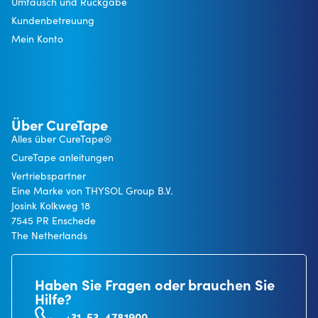
Umtausch und Rückgabe
Kundenbetreuung
Mein Konto
Über CureTape
Alles über CureTape®
CureTape anleitungen
Vertriebspartner
Eine Marke von THYSOL Group B.V.
Josink Kolkweg 18
7545 PR Enschede
The Netherlands
Haben Sie Fragen oder brauchen Sie
Hilfe?
+31-53-4781900