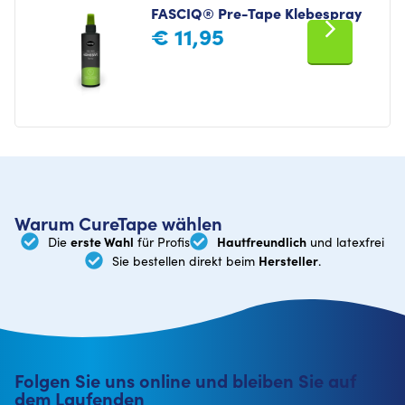
FASCIQ® Pre-Tape Klebespray
€
11,95
Warum CureTape wählen
erste Wahl
Hautfreundlich
Die
für Profis
und latexfrei
Hersteller
Sie bestellen direkt beim
.
Folgen Sie uns online und bleiben Sie auf
dem Laufenden