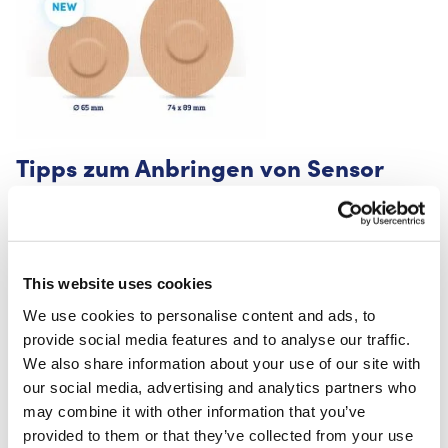
Tipps zum Anbringen von Sensor
Patches:
Achten Sie darauf, dass die Haut vor dem
Auftragen vollständig sauber und trocken ist.
Entfernen Sie jegliche Lotion, Öl, Schweiß oder
This website uses cookies
Schmutz.
We use cookies to personalise content and ads, to
Die besten Ergebnisse erzielen Sie, wenn Sie das
provide social media features and to analyse our traffic.
Pflaster ein bis zwei Stunden vor dem Sport oder
We also share information about your use of our site with
Duschen aufkleben.
our social media, advertising and analytics partners who
Schneiden Sie überschüssige Körperhaare ab, um
may combine it with other information that you’ve
die Haftung und den Komfort zu verbessern.
provided to them or that they’ve collected from your use