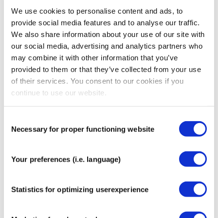
Pflaster selbstständig lösen, kann dies ein Hinweis
We use cookies to personalise content and ads, to
darauf sein, dass die Anwendung an dieser Stelle nicht
provide social media features and to analyse our traffic.
mehr erforderlich ist.
We also share information about your use of our site with
our social media, advertising and analytics partners who
CrossLinq wird häufig angewendet bei:
may combine it with other information that you’ve
Unterstützung des Erscheinungsbildes von Narben
provided to them or that they’ve collected from your use
Tinnitus begleitend
of their services. You consent to our cookies if you
Unterstützung von Triggerpunkten bei Fibromyalgie
continue to use our website.
Muskulären Verspannungen
Aktivierung oder Beruhigung von Meridianpunkten
Consent
Bereichen der Lymphknoten zur Unterstützung der
Necessary for proper functioning website
Selection
Lymphdrainage
Lokal begrenzten Bewegungseinschränkungen
Your preferences (i.e. language)
Allgemeine Produktinformationen
Material:
Zellulose Acetat Gewebe (80 Prozent),
Statistics for optimizing userexperience
beschichtet mit Polyurethan (10 Prozent) und versehen
mit einer Acryl Klebeschicht (10 Prozent).