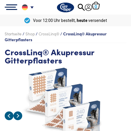
0
Kostenlose
Lieferung ab
50 €
Startseite
/
Shop
/
CrossLinq®
/
CrossLinq® Akupressur
Gitterpflasters
CrossLinq® Akupressur
Gitterpflasters