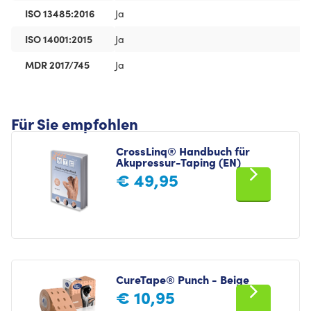
ISO 13485:2016
Ja
ISO 14001:2015
Ja
MDR 2017/745
Ja
Für Sie empfohlen
CrossLinq® Handbuch für
Akupressur-Taping (EN)
€
49,95
CureTape® Punch - Beige
€
10,95