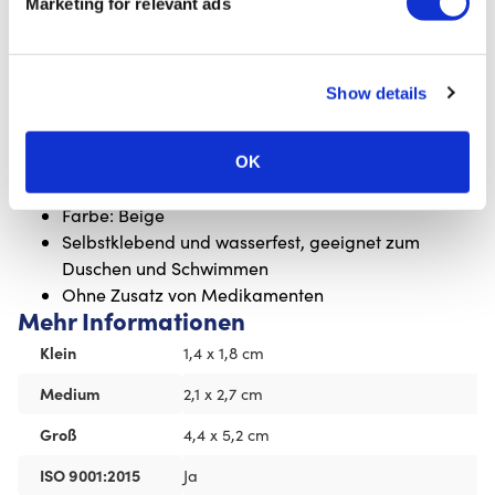
Marketing for relevant ads
Erhältlich in drei Größen:
Klein 1,4 x 1,8 cm:
20 Blatt mit je 12 Pflastern
(insgesamt 240 Stück)
Show details
Medium 2,1 x 2,7 cm:
20 Blatt mit je 8 Pflastern
(insgesamt 160 Stück)
Groß 4,4 x 5,2 cm:
20 Blatt mit je 2 Pflastern
OK
(insgesamt 40 Stück)
Farbe: Beige
Selbstklebend und wasserfest, geeignet zum
Duschen und Schwimmen
Ohne Zusatz von Medikamenten
Mehr Informationen
Klein
1,4 x 1,8 cm
Medium
2,1 x 2,7 cm
Groß
4,4 x 5,2 cm
ISO 9001:2015
Ja