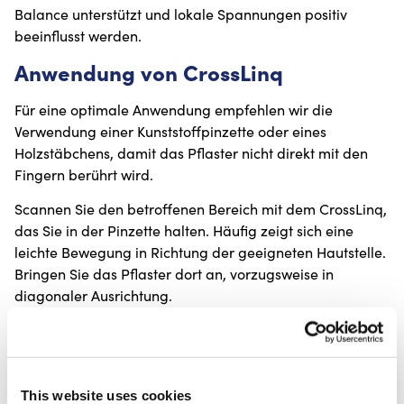
Balance unterstützt und lokale Spannungen positiv
beeinflusst werden.
Anwendung von CrossLinq
Für eine optimale Anwendung empfehlen wir die
Verwendung einer Kunststoffpinzette oder eines
Holzstäbchens, damit das Pflaster nicht direkt mit den
Fingern berührt wird.
Scannen Sie den betroffenen Bereich mit dem CrossLinq,
das Sie in der Pinzette halten. Häufig zeigt sich eine
leichte Bewegung in Richtung der geeigneten Hautstelle.
Bringen Sie das Pflaster dort an, vorzugsweise in
diagonaler Ausrichtung.
CrossLinq kann je nach Beschwerdebild über einen
längeren Zeitraum getragen werden. Bei längerer
Anwendung empfiehlt es sich, das Pflaster nach
spätestens einer Woche zu ersetzen. Sollte sich das
This website uses cookies