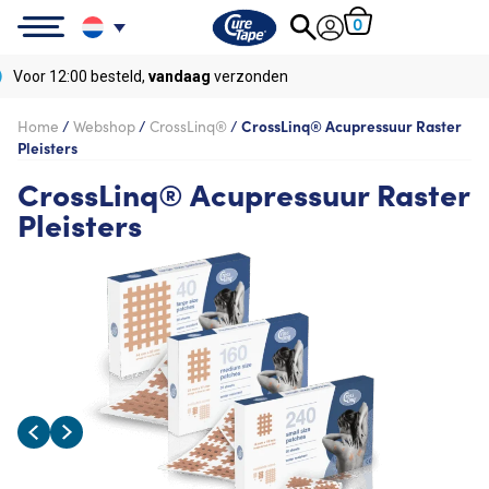
0
Gratis
levering vanaf
€50
Home
/
Webshop
/
CrossLinq®
/
CrossLinq® Acupressuur Raster
Pleisters
CrossLinq® Acupressuur Raster
Pleisters