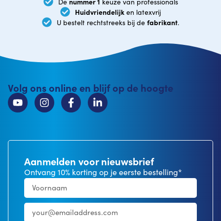
nummer 1
De
keuze van professionals
Huidvriendelijk
en latexvrij
fabrikant
U bestelt rechtstreeks bij de
.
Volg ons online en blijf op de hoogte
Aanmelden voor nieuwsbrief
Ontvang 10% korting op je eerste bestelling*