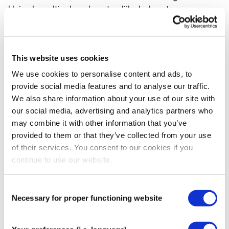
kleine kwaaltjes kan de natuurlijke balans tussen
positieve en negatieve ladingen verstoord raken. Door
een CrossLinq patch op het juiste punt aan te brengen,
gaat het elektrostatische patroon een wisselwerking aan
met de huid en haar receptoren. Dit helpt het evenwicht
This website uses cookies
te herstellen en kan plaatselijke spanning en ongemak
We use cookies to personalise content and ads, to
verminderen.
provide social media features and to analyse our traffic.
We also share information about your use of our site with
CrossLinq toepassen
our social media, advertising and analytics partners who
may combine it with other information that you’ve
Voor het beste effect en om de CrossLinq (CrossTape)
provided to them or that they’ve collected from your use
gemakkelijk aan te brengen, raden we aan een plastic
of their services. You consent to our cookies if you
pincet of een houten stokje te gebruiken, zodat de
continue to use our website.
CrossLinq niet in contact komt met je vingers.
Scan het aangetaste gebied met de CrossLinq in de
Consent
pincet. U zult merken dat de CrossLinq naar het positief
Necessary for proper functioning website
Selection
geladen huidgebied buigt. Breng de CrossLinq daar
aan, bij voorkeur in een diagonale positie.