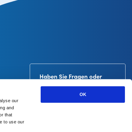
Haben Sie Fragen oder
brauchen Sie Hilfe?
+31-53-4781900
OK
info@curetape.com
alyse our
 B.V.
ing and
r that
e to use our