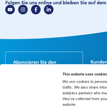
Folgen Sie uns online und bleiben Sie auf de
Kunden
Abonnieren Sie den
Newsletter
Lieferung
Erhalten Sie 10% Rabatt auf Ihre
Zahlung
This website uses cookie
erste Bestellung*.
Umtausch
We use cookies to personal
Kundenbe
traffic. We also share info
Mein Kont
analytics partners who may
they’ve collected from you
website.
In unserer Datenschutzerklärung können Sie