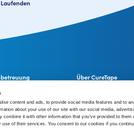
m Laufenden
betreuung
Über CureTape
Alles über CureTape®
CureTape anleitungen
s
 und Rückgabe
Vertriebspartner
ise content and ads, to provide social media features and to an
Eine Marke von THYSOL Group
treuung
rmation about your use of our site with our social media, advertis
Josink Kolkweg 18
o
 combine it with other information that you’ve provided to them o
7545 PR Enschede
The Netherlands
r use of their services. You consent to our cookies if you continu