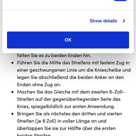
Setzen Sie sich bequem mit leicht gebeugtem Knie
auf den Boden und behalten Sie diesen Winkel
während der gesamten Taping-Routine bei.
Show details
Beginnen Sie damit, den ersten 6-Zoll-Streifen
direkt auf die Stelle zu legen, an der das
OK
Unbehagen am stärksten ist.
Trennen Sie das Trägerpapier in der Mitte und
falten Sie es zu beiden Enden hin.
Führen Sie die Mitte des Streifens mit festem Zug in
einer geschwungenen Linie um die Kniescheibe und
legen Sie abschließend die beiden Anker an den
Enden ohne Zug an.
Machen Sie das Gleiche mit dem zweiten 6-Zoll-
Streifen auf der gegenüberliegenden Seite des
Knies, spiegelbildlich zur ersten Anwendung.
Bringen Sie als nächstes den dritten und vierten
Streifen (je 8 Zoll) in voller Länge an und
überlappen Sie sie zur Hälfte über die ersten
beiden Streifen.