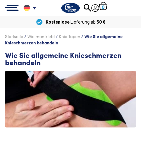
0
Kostenlose
Lieferung ab
50 €
Startseite
/
Wie man klebt
/
Knie Tapen
/
Wie Sie allgemeine
Knieschmerzen behandeln
Wie Sie allgemeine Knieschmerzen
behandeln