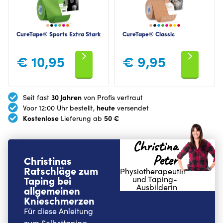
CureTape® Sports Extra Stark
CureTape® Classic
€
10,95
€
9,95
30 Jahren
Seit fast
von Profis vertraut
heute
Voor 12:00 Uhr bestellt,
versendet
Kostenlose
50 €
Lieferung ab
Christina
Peter
Christinas
Ratschläge zum
Physiotherapeutin
Taping bei
und Taping-
Ausbilderin
allgemeinen
Knieschmerzen
Für diese Anleitung
zum Selbsttaping